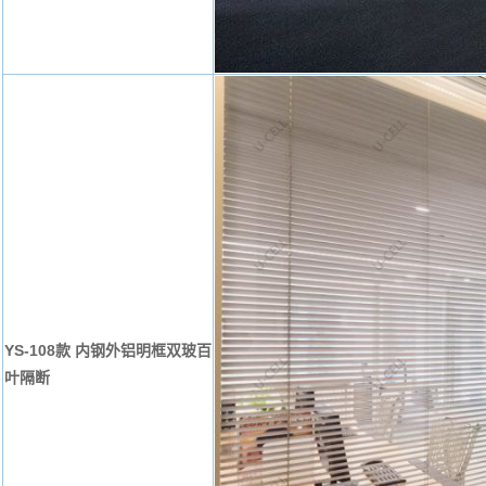
YS-108款 内钢外铝明框双玻百
叶隔断