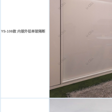
YS-108款 内钢外铝单玻隔断