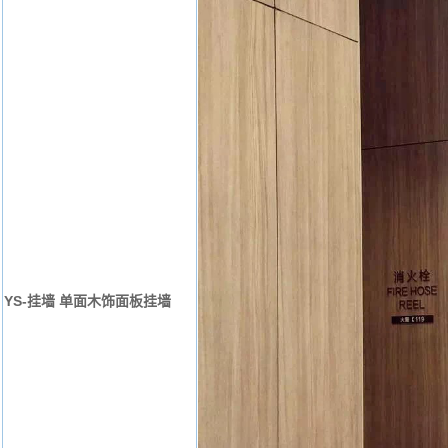
YS-挂墙 单面木饰面板挂墙